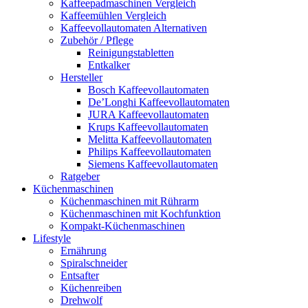
Kaffeepadmaschinen Vergleich
Kaffeemühlen Vergleich
Kaffeevollautomaten Alternativen
Zubehör / Pflege
Reinigungstabletten
Entkalker
Hersteller
Bosch Kaffeevollautomaten
De’Longhi Kaffeevollautomaten
JURA Kaffeevollautomaten
Krups Kaffeevollautomaten
Melitta Kaffeevollautomaten
Philips Kaffeevollautomaten
Siemens Kaffeevollautomaten
Ratgeber
Küchenmaschinen
Küchenmaschinen mit Rührarm
Küchenmaschinen mit Kochfunktion
Kompakt-Küchenmaschinen
Lifestyle
Ernährung
Spiralschneider
Entsafter
Küchenreiben
Drehwolf