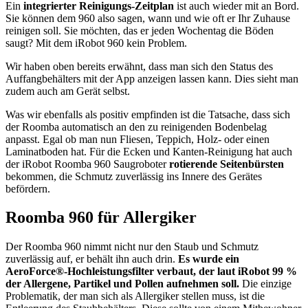
Ein
integrierter Reinigungs-Zeitplan
ist auch wieder mit an Bord.
Sie können dem 960 also sagen, wann und wie oft er Ihr Zuhause
reinigen soll. Sie möchten, das er jeden Wochentag die Böden
saugt? Mit dem iRobot 960 kein Problem.
Wir haben oben bereits erwähnt, dass man sich den Status des
Auffangbehälters mit der App anzeigen lassen kann. Dies sieht man
zudem auch am Gerät selbst.
Was wir ebenfalls als positiv empfinden ist die Tatsache, dass sich
der Roomba automatisch an den zu reinigenden Bodenbelag
anpasst. Egal ob man nun Fliesen, Teppich, Holz- oder einen
Laminatboden hat. Für die Ecken und Kanten-Reinigung hat auch
der iRobot Roomba 960 Saugroboter
rotierende Seitenbürsten
bekommen, die Schmutz zuverlässig ins Innere des Gerätes
befördern.
Roomba 960 für Allergiker
Der Roomba 960 nimmt nicht nur den Staub und Schmutz
zuverlässig auf, er behält ihn auch drin.
Es wurde ein
AeroForce®-Hochleistungsfilter verbaut, der laut iRobot 99 %
der Allergene, Partikel und Pollen aufnehmen soll.
Die einzige
Problematik, der man sich als Allergiker stellen muss, ist die