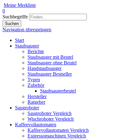
Meine Merkliste
0
Suchbegriffe
Suchen
Navigation überspringen
Start
Staubsauger
Berichte
Staubsauger mit Beutel
Staubsauger ohne Beutel
Handstaubsauger
Staubsauger Bestseller
Typen
Zubehör
Staubsaugerbeutel
Hersteller
Ratgeber
Saugroboter
Saugroboter Vergleich
Wischroboter Vergleich
Kaffeevollautomaten
Kaffeevollautomaten Vergleich
Espressomaschinen Vergleich